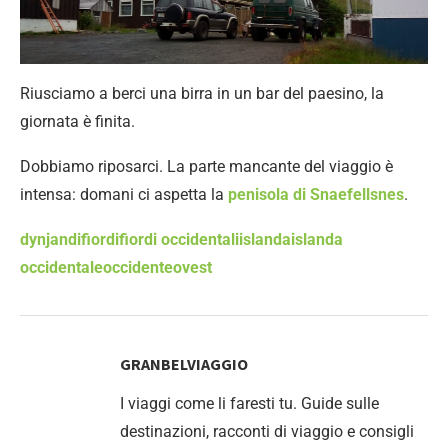
Riusciamo a berci una birra in un bar del paesino, la
giornata è finita.
Dobbiamo riposarci. La parte mancante del viaggio è
intensa: domani ci aspetta la
penisola di Snaefellsnes
.
dynjandi
fiordi
fiordi occidentali
islanda
islanda
occidentale
occidente
ovest
GRANBELVIAGGIO
I viaggi come li faresti tu. Guide sulle
destinazioni, racconti di viaggio e consigli