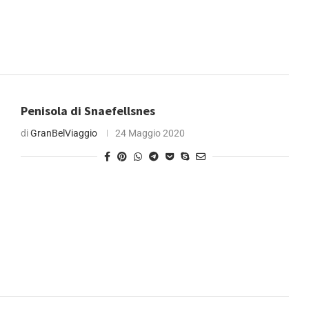
Penisola di Snaefellsnes
di
GranBelViaggio
24 Maggio 2020