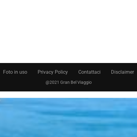
Foto in uso
Privacy Policy
Contattaci
Disclaimer
@2021 Gran Bel Viaggio