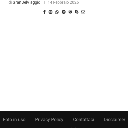
di
GranBelViaggio
14 Febbraio 2026
Foto in uso
Privacy Policy
Contattaci
Disclaimer