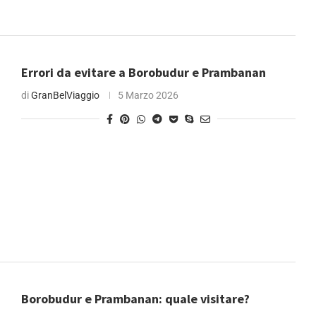
Errori da evitare a Borobudur e Prambanan
di
GranBelViaggio
5 Marzo 2026
Borobudur e Prambanan: quale visitare?