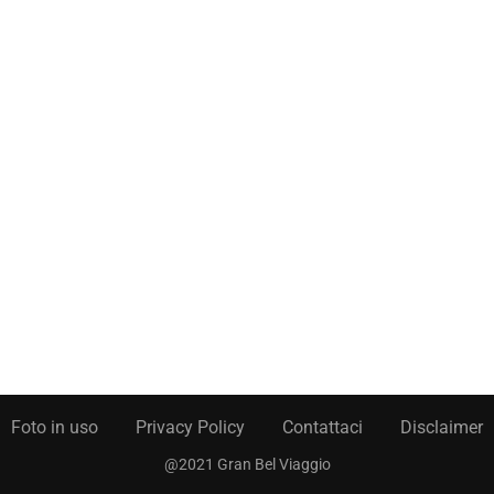
Foto in uso
Privacy Policy
Contattaci
Disclaimer
@2021 Gran Bel Viaggio