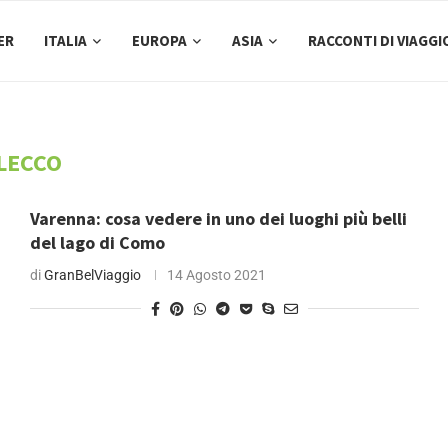
ER
ITALIA
EUROPA
ASIA
RACCONTI DI VIAGGI
LECCO
Varenna: cosa vedere in uno dei luoghi più belli
del lago di Como
di
GranBelViaggio
14 Agosto 2021