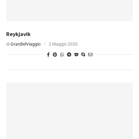
Reykjavik
di
GranBelViaggio
2 Maggio 2020