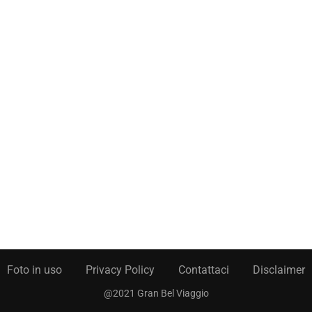
Foto in uso
Privacy Policy
Contattaci
Disclaimer
@2021 Gran Bel Viaggio