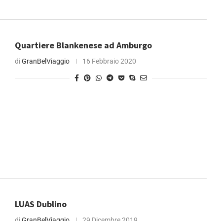
Quartiere Blankenese ad Amburgo
di
GranBelViaggio
16 Febbraio 2020
LUAS Dublino
di
GranBelViaggio
29 Dicembre 2019