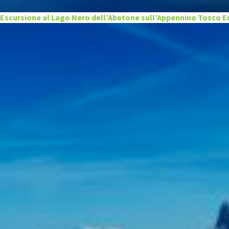
Escursione al Lago Nero dell’Abetone sull’Appennino Tosco E