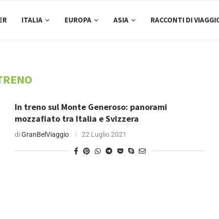
ER
ITALIA
EUROPA
ASIA
RACCONTI DI VIAGGI
TRENO
In treno sul Monte Generoso: panorami
mozzafiato tra Italia e Svizzera
di
GranBelViaggio
22 Luglio 2021