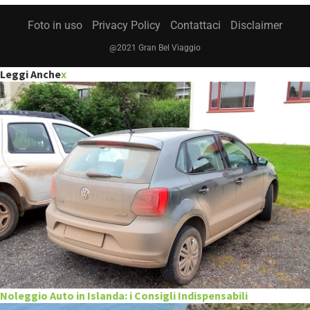
Foto in uso
Privacy Policy
Contattaci
Disclaimer
@2021 Gran Bel Viaggio
Leggi Anche
x
Noleggio Auto in Islanda: i Consigli Indispensabili