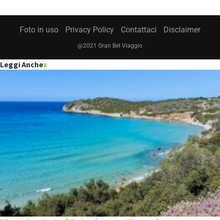
Foto in uso
Privacy Policy
Contattaci
Disclaimer
@2021 Gran Bel Viaggio
Leggi Anche
x