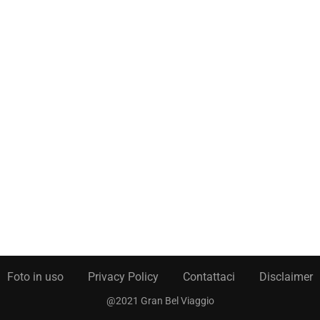
Foto in uso
Privacy Policy
Contattaci
Disclaimer
@2021 Gran Bel Viaggio