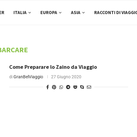
ER
ITALIA
EUROPA
ASIA
RACCONTI DI VIAGGI
BARCARE
Come Preparare lo Zaino da Viaggio
di
GranBelViaggio
27 Giugno 2020