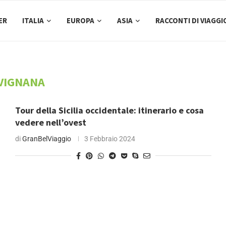
ER
ITALIA
EUROPA
ASIA
RACCONTI DI VIAGGI
VIGNANA
Tour della Sicilia occidentale: itinerario e cosa
vedere nell’ovest
di
GranBelViaggio
3 Febbraio 2024