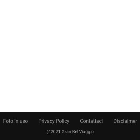
Foto in uso
Privacy Policy
Contattaci
Disclaimer
@2021 Gran Bel Viaggio