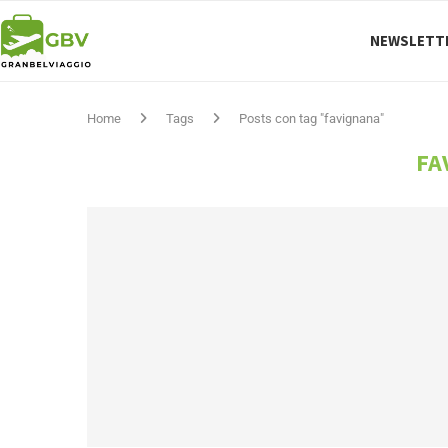
NEWSLETT
Home
Tags
Posts con tag "favignana"
FA