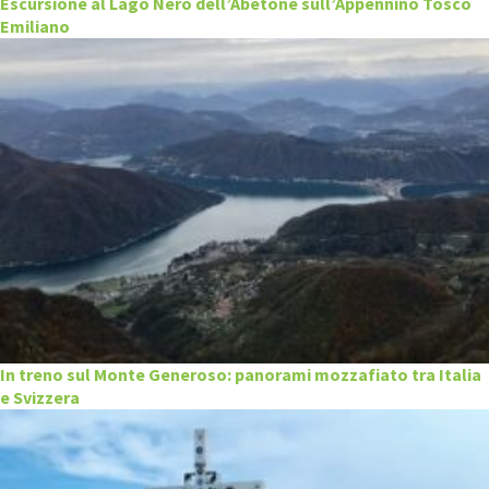
Escursione al Lago Nero dell’Abetone sull’Appennino Tosco
Emiliano
In treno sul Monte Generoso: panorami mozzafiato tra Italia
e Svizzera