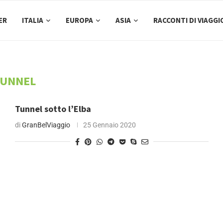
ER
ITALIA
EUROPA
ASIA
RACCONTI DI VIAGGI
UNNEL
Tunnel sotto l’Elba
di
GranBelViaggio
25 Gennaio 2020