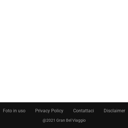
Foto in uso
Privacy Policy
Contattaci
Disclaimer
@2021 Gran Bel Viaggio