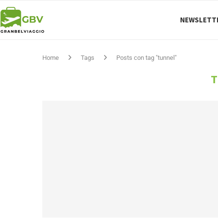
NEWSLETT
Home
Tags
Posts con tag "tunnel"
T