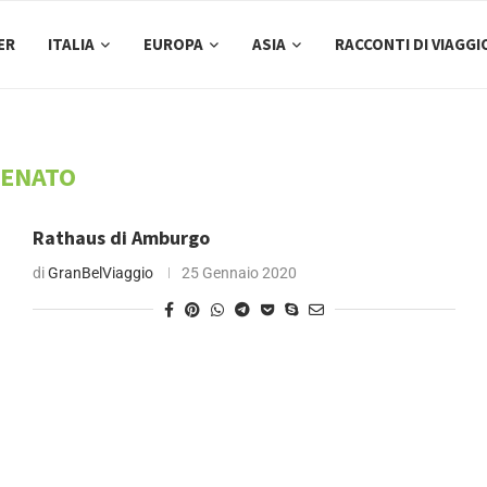
ER
ITALIA
EUROPA
ASIA
RACCONTI DI VIAGGI
SENATO
Rathaus di Amburgo
di
GranBelViaggio
25 Gennaio 2020