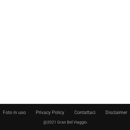
Foto in uso
Privacy Policy
Contattaci
Disclaimer
@2021 Gran Bel Viaggio