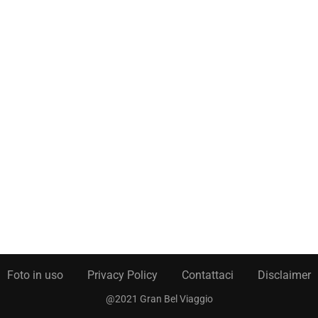
Foto in uso
Privacy Policy
Contattaci
Disclaimer
@2021 Gran Bel Viaggio