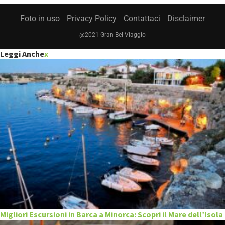
Foto in uso
Privacy Policy
Contattaci
Disclaimer
@2021 Gran Bel Viaggio
Leggi Anche
x
Migliori Escursioni in Barca a Minorca: Scopri il Mare dell’Isola