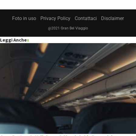
Foto in uso
Privacy Policy
Contattaci
Disclaimer
@2021 Gran Bel Viaggio
Leggi Anche
x