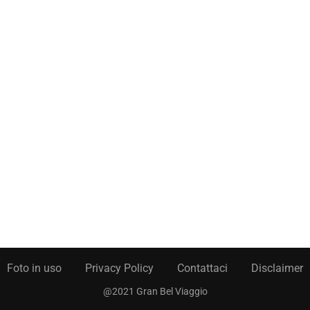
Foto in uso
Privacy Policy
Contattaci
Disclaimer
@2021 Gran Bel Viaggio